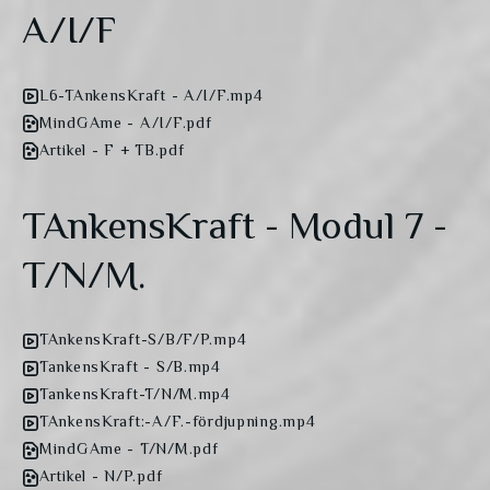
A/I/F
L6-TAnkensKraft - A/I/F.mp4
MindGAme - A/I/F.pdf
Artikel - F + TB.pdf
TAnkensKraft - Modul 7 -
T/N/M.
TAnkensKraft-S/B/F/P.mp4
TankensKraft - S/B.mp4
TankensKraft-T/N/M.mp4
TAnkensKraft:-A/F.-fördjupning.mp4
MindGAme - T/N/M.pdf
Artikel - N/P.pdf