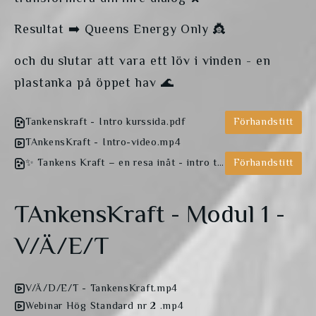
Resultat ➡️ Queens Energy Only 👸 
och du slutar att vara ett löv i vinden - en 
plastanka på öppet hav 🌊
Tankenskraft - Intro kurssida.pdf
Förhandstitt
TAnkensKraft - Intro-video.mp4
✨ Tankens Kraft – en resa inåt - intro text.pdf
Förhandstitt
TAnkensKraft - Modul 1 -
V/Ä/E/T
V/Ä/D/E/T - TankensKraft.mp4
Webinar Hög Standard nr 2 .mp4