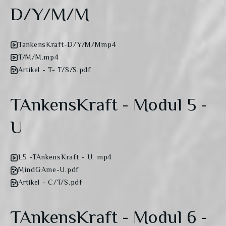
D/Y/M/M
TankensKraft-D/Y/M/Mmp4
T/M/M.mp4
Artikel - T- T/S/S.pdf
TAnkensKraft - Modul 5 -
U
L5 -TAnkensKraft - U. mp4
MindGAme-U.pdf
Artikel - C/T/S.pdf
TAnkensKraft - Modul 6 -