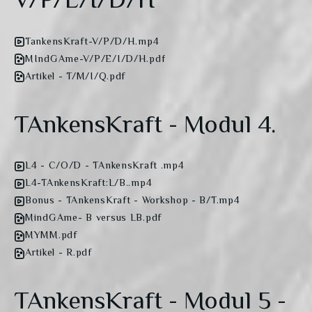
V/P/E/I/D/H
TankensKraft-V/P/D/H.mp4
MIndGAme-V/P/E/I/D/H.pdf
Artikel - T/M/I/Q.pdf
TAnkensKraft - Modul 4.
L4 - C/O/D - TAnkensKraft .mp4
L4-TAnkensKraft:L/B..mp4
Bonus - TAnkensKraft - Workshop - B/T.mp4
MindGAme- B versus LB.pdf
MYMM.pdf
Artikel - R.pdf
TAnkensKraft - Modul 5 -