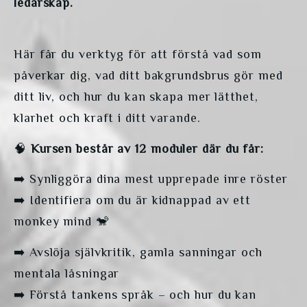
ledarskap. 
Här får du verktyg för att förstå vad som 
påverkar dig, vad ditt bakgrundsbrus gör med 
ditt liv, och hur du kan skapa mer lätthet, 
klarhet och kraft i ditt varande.
🧠 
Kursen består av 12 moduler där du får:
➡️ Synliggöra dina mest upprepade inre röster
➡️ Identifiera om du är kidnappad av ett 
monkey mind 🐒
➡️ Avslöja självkritik, gamla sanningar och 
mentala låsningar
➡️ Förstå tankens språk – och hur du kan 