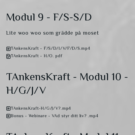
Modul 9 - F/S-S/D
Lite woo woo som grädde på moset
TAnkensKraft - F/S/D/I/V/F/D/S.mp4
TAnkensKraft - H/O. pdf
TAnkensKraft - Modul 10 -
H/G/J/V
TAnkensKraft-H/G/J/V?.mp4
Bonus - Webinare - VAd styr ditt liv? .mp4