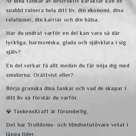
Är dina tankar av destruktiv karaktär kan de 
snabbt ruinera hela ditt liv, din ekonomi, dina 
relationer, din karriär och din hälsa.
Har du undrat varför en del kan vara så där 
lyckliga, harmoniska, glada och självklara i sig 
själv?
En del verkar få allt medan du får nöja dig med 
smulorna. Orättvist eller?
Börja granska dina tankar och vad de skapar i 
ditt liv så förstår du varför.
💎 TankensKraft är förunderlig. 
Det har Trolldoms- och Mindsetutövare vetat i 
långa tider. 