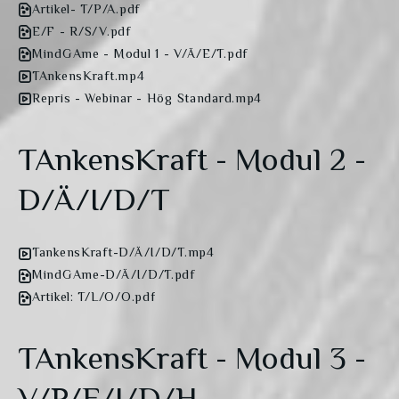
Artikel- T/P/A.pdf
E/F - R/S/V.pdf
MindGAme - Modul 1 - V/Ä/E/T.pdf
TAnkensKraft.mp4
Repris - Webinar - Hög Standard.mp4
TAnkensKraft - Modul 2 -
D/Ä/I/D/T
TankensKraft-D/Ä/I/D/T.mp4
MindGAme-D/Ä/I/D/T.pdf
Artikel: T/L/O/O.pdf
TAnkensKraft - Modul 3 -