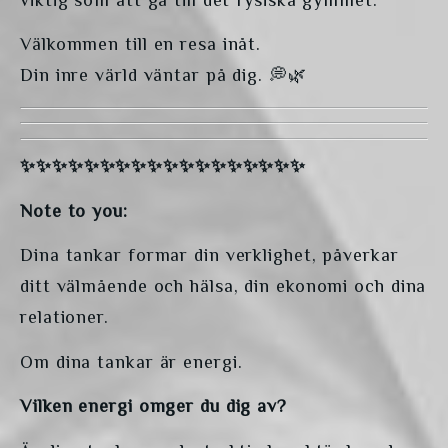
viktig som att gå till det fysiska gymmet.
Välkommen till en resa inåt.
Din inre värld väntar på dig. 💭🌿
✨✨✨✨✨✨✨✨✨✨✨✨✨✨✨✨✨✨
Note to you:
Dina tankar formar din verklighet, påverkar 
ditt välmående och hälsa, din ekonomi och dina 
relationer.
Om dina tankar är energi. 
Vilken energi omger du dig av?